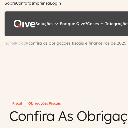
Sobre
Contato
Imprensa
Login
Soluções
Cases
Integraçõe
Por que Qive?
home
blog
confira as obrigações fiscais e financeiras de 2025
Fiscal
Obrigações Fiscais
Confira As Obriga