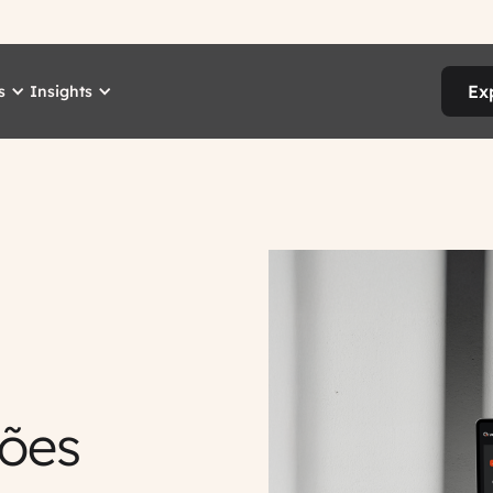
Ex
s
Insights
ções