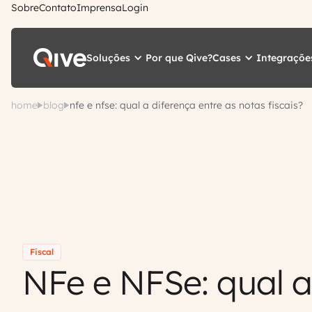
Sobre
Contato
Imprensa
Login
Soluções
Cases
Integraçõe
Por que Qive?
home
blog
nfe e nfse: qual a diferença entre as notas fiscais?
Fiscal
NFe e NFSe: qual a