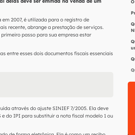
al delas deve ser emitida na venda de um
O
P
m 2007, é utilizada para o registro de
Q
s recente, abrange a prestação de serviços.
N
 primeiro passo para sua empresa estar
Q
u
ças entre esses dois documentos fiscais essenciais
Q
Q
ituída através do ajuste SINIEF 7/2005. Ela deve
e do IPI para substituir a nota fiscal modelo 1 ou
do de forma eletrônica. Ela é como um recibo