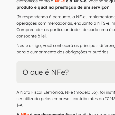
eletrônicos como a
NF-e
e a NFS-e.
Você sabe
qu
produto e qual na prestação de um serviço?
Já respondendo à pergunta, a NF-e, implementada e
operações com mercadorias, enquanto a NFS-e, mai
Compreender as particularidades de cada uma é o
consoante à lei.
Neste artigo, você conhecerá as principais diferen
para o cumprimento das obrigações tributárias.
O que é NFe?
A Nota Fiscal Eletrônica, NFe (modelo 55), foi inst
ser utilizada pelas empresas contribuintes do ICMS 
1-A.
A
NFe
é um documento fiscal
emitido e armazena