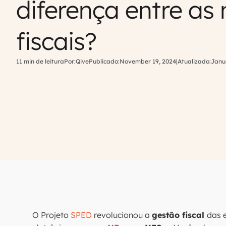
diferença entre as
fiscais?
11 min de leitura
Por:
Qive
Publicado:
November 19, 2024
|
Atualizado:
Janu
O Projeto
SPED
revolucionou a
gestão fiscal
das 