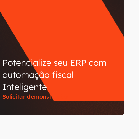
Potencialize seu ERP com
automação fiscal
Inteligente
Solicitar demonstração