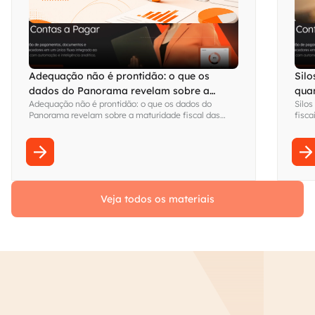
Adequação não é prontidão: o que os
Silo
dados do Panorama revelam sobre a
qua
Adequação não é prontidão: o que os dados do
Silos
maturidade fiscal das empresas brasileiras
visi
Panorama revelam sobre a maturidade fiscal das
fisca
empresas brasileiras
Fina
sem s
Veja todos os materiais