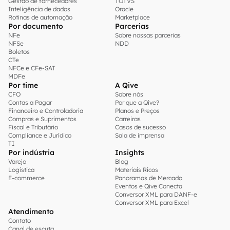
Gestão de fornecedores
TOTVS
Inteligência de dados
Oracle
Rotinas de automação
Marketplace
Por documento
Parcerias
NFe
Sobre nossas parcerias
NFSe
NDD
Boletos
CTe
NFCe e CFe-SAT
MDFe
Por time
A Qive
CFO
Sobre nós
Contas a Pagar
Por que a Qive?
Financeiro e Controladoria
Planos e Preços
Compras e Suprimentos
Carreiras
Fiscal e Tributário
Casos de sucesso
Compliance e Jurídico
Sala de imprensa
TI
Por indústria
Insights
Varejo
Blog
Logística
Materiais Ricos
E-commerce
Panoramas de Mercado
Eventos e Qive Conecta
Conversor XML para DANF-e
Conversor XML para Excel
Atendimento
Contato
Canal de escuta