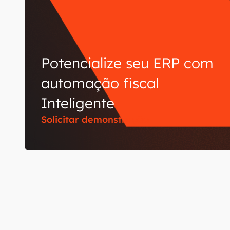
Potencialize seu ERP com
automação fiscal
Inteligente
Solicitar demonstração