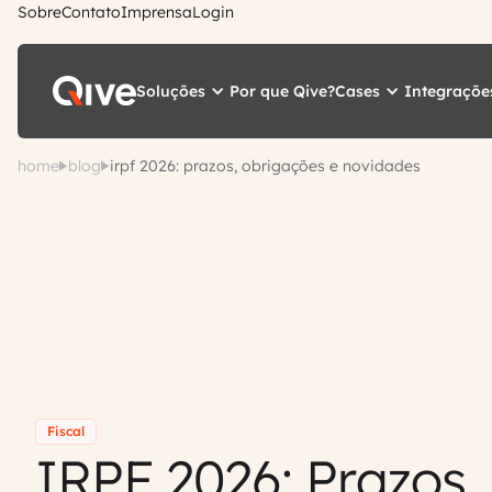
Sobre
Contato
Imprensa
Login
Soluções
Cases
Integraçõe
Por que Qive?
home
blog
irpf 2026: prazos, obrigações e novidades
Fiscal
IRPF 2026: Prazos,