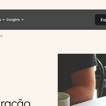
Ex
s
Insights
is
uração