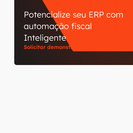
Potencialize seu ERP com
automação fiscal
Inteligente
Solicitar demonstração