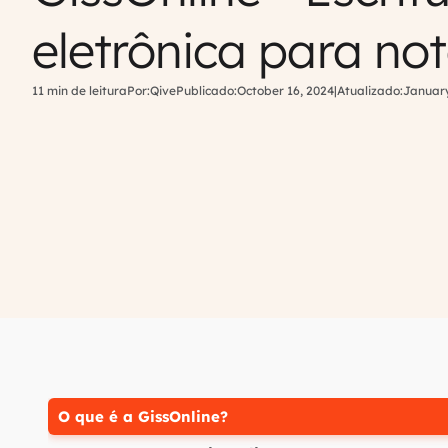
eletrônica para not
11 min de leitura
Por:
Qive
Publicado:
October 16, 2024
|
Atualizado:
January
O que é a GissOnline?