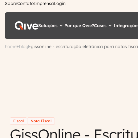
Sobre
Contato
Imprensa
Login
Soluções
Cases
Integraçõe
Por que Qive?
home
blog
gissonline - escrituração eletrônica para notas fisca
Fiscal
Nota Fiscal
GissOnline - Escrit