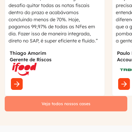
desafio quitar todas as notas fiscais
precisa
dentro do prazo e acabávamos
entende
concluindo menos de 70%. Hoje,
diferen
pagamos 99,97% de todas as NFes em
que a 
dia. Fazer isso de maneira integrada,
pomba 
direto no SAP, é super eficiente e fluido.”
a gente
nota. 
Thiago Amorim
Paulo
precisa
Gerente de Riscos
Accou
entend
oportun
me gan
melhor
agregar
destac
Veja todos nossos cases
vocês 
trabalh