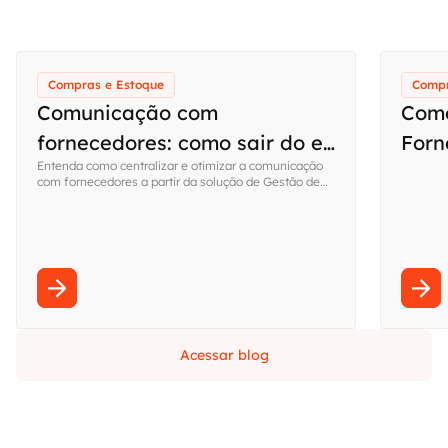
Compras e Estoque
Compr
Comunicação com
Como
fornecedores: como sair do e-
Forn
Entenda como centralizar e otimizar a comunicação
mail e ganhar controle sobre
prot
com fornecedores a partir da solução de Gestão de
o contas a pagar
Fornecedores da Qive.
da s
Acessar blog