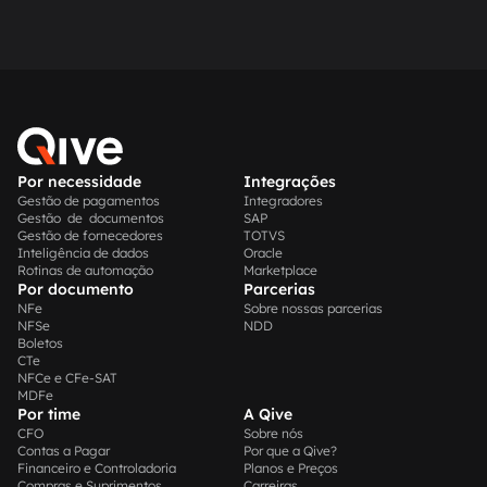
Por necessidade
Integrações
Gestão de pagamentos
Integradores
Gestão de documentos
SAP
Gestão de fornecedores
TOTVS
Inteligência de dados
Oracle
Rotinas de automação
Marketplace
Por documento
Parcerias
NFe
Sobre nossas parcerias
NFSe
NDD
Boletos
CTe
NFCe e CFe-SAT
MDFe
Por time
A Qive
CFO
Sobre nós
Contas a Pagar
Por que a Qive?
Financeiro e Controladoria
Planos e Preços
Compras e Suprimentos
Carreiras