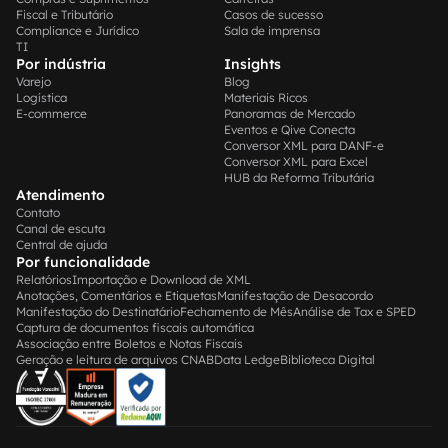
Fiscal e Tributário
Casos de sucesso
Compliance e Jurídico
Sala de imprensa
TI
Por indústria
Insights
Varejo
Blog
Logística
Materiais Ricos
E-commerce
Panoramas de Mercado
Eventos e Qive Conecta
Conversor XML para DANF-e
Conversor XML para Excel
HUB da Reforma Tributária
Atendimento
Contato
Canal de escuta
Central de ajuda
Por funcionalidade
Relatórios
Importação e Download de XML
Anotações, Comentários e Etiquetas
Manifestação de Desacordo
Manifestação do Destinatário
Fechamento de Mês
Análise de Tax e SPED
Captura de documentos fiscais automática
Associação entre Boletos e Notas Fiscais
Geração e leitura de arquivos CNAB
Data Ledge
Biblioteca Digital