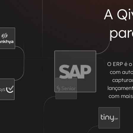
A Qi
par
O ERP é o 
com auto
captura
lançamento
com mais 