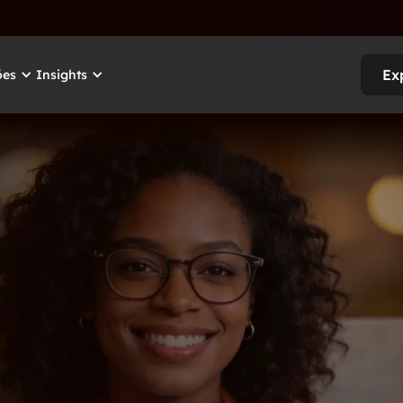
Ex
ões
Insights