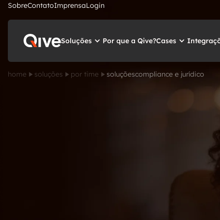
Sobre
Contato
Imprensa
Login
Soluções
Cases
Integraç
Por que a Qive?
home
soluções
por time
soluções
compliance e jurídico