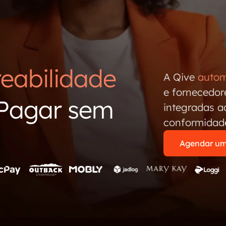
reabilidade
A Qive
autom
e fornecedor
 Pagar sem
integradas a
conformidade
Agendar um