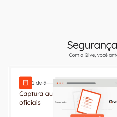
Segurança
Com a Qive, você ante
1 de 5
Captura automática direto das f
oficiais