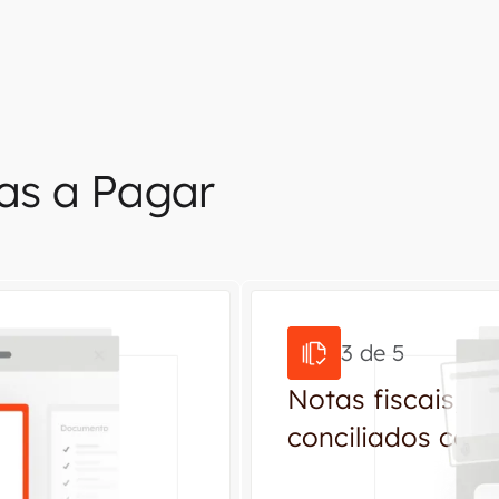
as a Pagar
3 de 5
ão
Notas fiscais, b
conciliados com