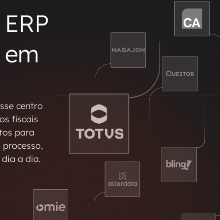
u ERP
s em
esse centro
s fiscais
tos para
o processo,
dia a dia.