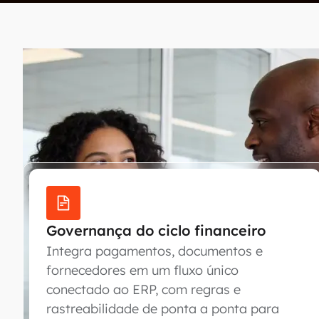
Volume sem governança
Quando o ciclo do fiscal ao pagamento envolve 
diferentes, pequenas falhas viram brechas para 
passivos difíceis de rastrear. A Qive organiza e
parametrizável e escalável, garantindo governan
Governança do ciclo financeiro
Integra pagamentos, documentos e
fornecedores em um fluxo único
conectado ao ERP, com regras e
rastreabilidade de ponta a ponta para