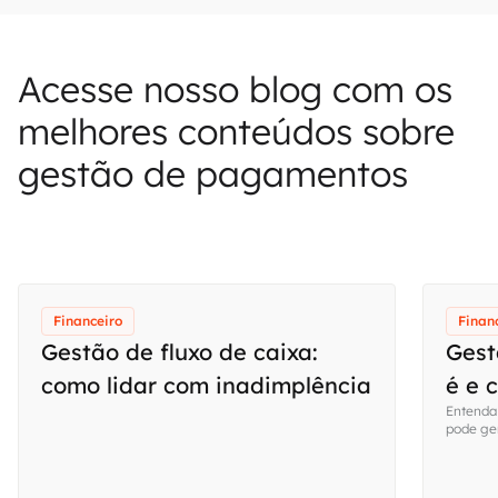
Acesse nosso blog com os
melhores conteúdos sobre
gestão de pagamentos
Financeiro
Finan
Gestão de fluxo de caixa:
Gest
como lidar com inadimplência
é e 
Entenda
pode ger
planeja