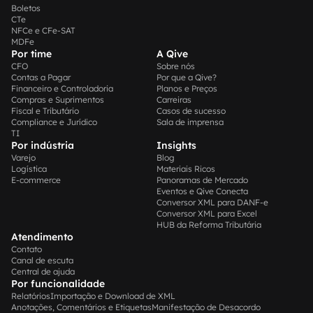
Boletos
CTe
NFCe e CFe-SAT
MDFe
Por time
A Qive
CFO
Sobre nós
Contas a Pagar
Por que a Qive?
Financeiro e Controladoria
Planos e Preços
Compras e Suprimentos
Carreiras
Fiscal e Tributário
Casos de sucesso
Compliance e Jurídico
Sala de imprensa
TI
Por indústria
Insights
Varejo
Blog
Logística
Materiais Ricos
E-commerce
Panoramas de Mercado
Eventos e Qive Conecta
Conversor XML para DANF-e
Conversor XML para Excel
HUB da Reforma Tributária
Atendimento
Contato
Canal de escuta
Central de ajuda
Por funcionalidade
Relatórios
Importação e Download de XML
Anotações, Comentários e Etiquetas
Manifestação de Desacordo