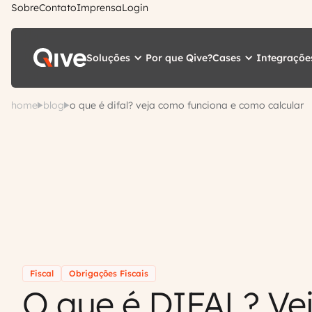
Sobre
Contato
Imprensa
Login
Soluções
Cases
Integraçõe
Por que Qive?
home
blog
o que é difal? veja como funciona e como calcular
Fiscal
Obrigações Fiscais
O que é DIFAL? Ve