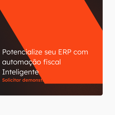
Potencialize seu ERP com
automação fiscal
Inteligente
Solicitar demonstração