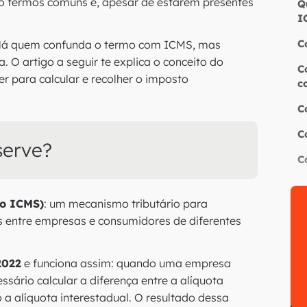
ão termos comuns e, apesar de estarem presentes
Q
I
C
Há quem confunda o termo com ICMS, mas
 O artigo a seguir te explica o conceito do
C
r para calcular e recolher o imposto
c
C
C
serve?
C
do ICMS)
: um mecanismo tributário para
s entre empresas e consumidores de diferentes
2022
e funciona assim: quando uma empresa
sário calcular a diferença entre a alíquota
a alíquota interestadual. O resultado dessa