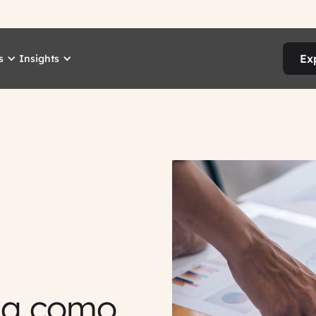
Ex
s
Insights
ja como