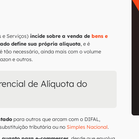
 e Serviços)
incide sobre a venda de
bens e
ado define sua própria alíquota
, e é
é tão necessário, ainda mais com o volume
azon e outros.
encial de Alíquota do
stado
para outros que arcam com o DIFAL,
bstituição tributária ou no
Simples Nacional
.
s, quanto para e-commerces
, desde que envolva