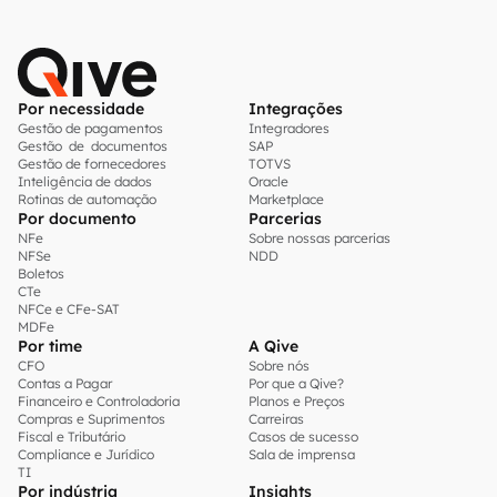
Por necessidade
Integrações
Gestão de pagamentos
Integradores
Gestão de documentos
SAP
Gestão de fornecedores
TOTVS
Inteligência de dados
Oracle
Rotinas de automação
Marketplace
Por documento
Parcerias
NFe
Sobre nossas parcerias
NFSe
NDD
Boletos
CTe
NFCe e CFe-SAT
MDFe
Por time
A Qive
CFO
Sobre nós
Contas a Pagar
Por que a Qive?
Financeiro e Controladoria
Planos e Preços
Compras e Suprimentos
Carreiras
Fiscal e Tributário
Casos de sucesso
Compliance e Jurídico
Sala de imprensa
TI
Por indústria
Insights