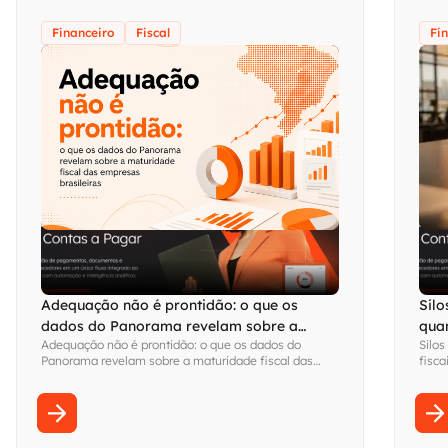
Financeiro
Fiscal
Fi
Adequação não é prontidão: o que os
Silo
dados do Panorama revelam sobre a
qua
Adequação não é prontidão: o que os dados do
Silos
maturidade fiscal das empresas brasileiras
visi
Panorama revelam sobre a maturidade fiscal das
fisca
empresas brasileiras
Fina
sem s