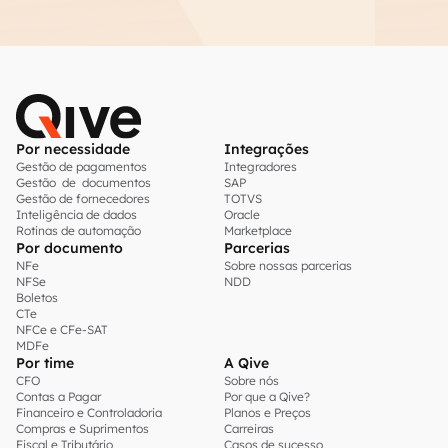
Por necessidade
Integrações
Gestão de pagamentos
Integradores
Gestão de documentos
SAP
Gestão de fornecedores
TOTVS
Inteligência de dados
Oracle
Rotinas de automação
Marketplace
Por documento
Parcerias
NFe
Sobre nossas parcerias
NFSe
NDD
Boletos
CTe
NFCe e CFe-SAT
MDFe
Por time
A Qive
CFO
Sobre nós
Contas a Pagar
Por que a Qive?
Financeiro e Controladoria
Planos e Preços
Compras e Suprimentos
Carreiras
Fiscal e Tributário
Casos de sucesso