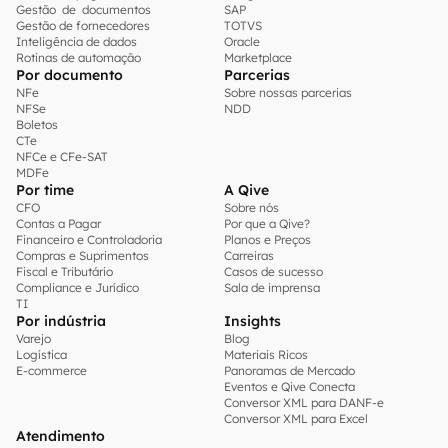
Gestão de documentos
SAP
Gestão de fornecedores
TOTVS
Inteligência de dados
Oracle
Rotinas de automação
Marketplace
Por documento
Parcerias
NFe
Sobre nossas parcerias
NFSe
NDD
Boletos
CTe
NFCe e CFe-SAT
MDFe
Por time
A Qive
CFO
Sobre nós
Contas a Pagar
Por que a Qive?
Financeiro e Controladoria
Planos e Preços
Compras e Suprimentos
Carreiras
Fiscal e Tributário
Casos de sucesso
Compliance e Jurídico
Sala de imprensa
TI
Por indústria
Insights
Varejo
Blog
Logística
Materiais Ricos
E-commerce
Panoramas de Mercado
Eventos e Qive Conecta
Conversor XML para DANF-e
Conversor XML para Excel
Atendimento