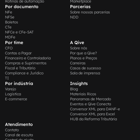
Rotinas de automação
Marketplace
Por documento
Parcerias
NFe
Sobre nossas parcerias
NFSe
NDD
Boletos
CTe
NFCe e CFe-SAT
MDFe
Por time
A Qive
CFO
Sobre nós
Contas a Pagar
Por que a Qive?
Financeiro e Controladoria
Planos e Preços
Compras e Suprimentos
Carreiras
Fiscal e Tributário
Casos de sucesso
Compliance e Jurídico
Sala de imprensa
TI
Por indústria
Insights
Varejo
Blog
Logística
Materiais Ricos
E-commerce
Panoramas de Mercado
Eventos e Qive Conecta
Conversor XML para DANF-e
Conversor XML para Excel
HUB da Reforma Tributária
Atendimento
Contato
Canal de escuta
Central de ajuda