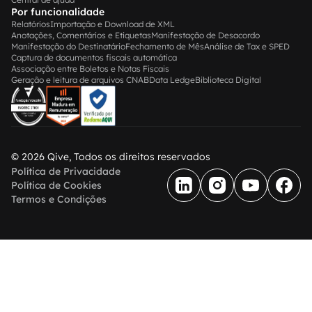
Por funcionalidade
Relatórios
Importação e Download de XML
Anotações, Comentários e Etiquetas
Manifestação de Desacordo
Manifestação do Destinatário
Fechamento de Mês
Análise de Tax e SPED
Captura de documentos fiscais automática
Associação entre Boletos e Notas Fiscais
Geração e leitura de arquivos CNAB
Data Ledge
Biblioteca Digital
© 2026 Qive, Todos os direitos reservados
Política de Privacidade
Política de Cookies
Termos e Condições