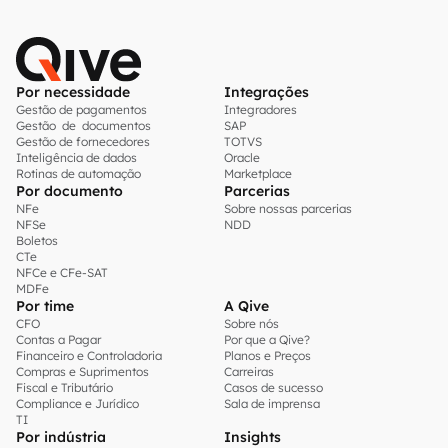
Por necessidade
Integrações
Gestão de pagamentos
Integradores
Gestão de documentos
SAP
Gestão de fornecedores
TOTVS
Inteligência de dados
Oracle
Rotinas de automação
Marketplace
Por documento
Parcerias
NFe
Sobre nossas parcerias
NFSe
NDD
Boletos
CTe
NFCe e CFe-SAT
MDFe
Por time
A Qive
CFO
Sobre nós
Contas a Pagar
Por que a Qive?
Financeiro e Controladoria
Planos e Preços
Compras e Suprimentos
Carreiras
Fiscal e Tributário
Casos de sucesso
Compliance e Jurídico
Sala de imprensa
TI
Por indústria
Insights