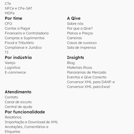
CTe
NFCe e CFe-SAT
MDFe
Por time
A Qive
CFO
Sobre nós
Contas a Pagar
Por que a Qive?
Financeiro e Controladoria
Planos e Preços
Compras e Suprimentos
Carreiras
Fiscal e Tributário
Casos de sucesso
Compliance e Jurídico
Sala de imprensa
TI
Por indústria
Insights
Varejo
Blog
Logística
Materiais Ricos
E-commerce
Panoramas de Mercado
Eventos e Qive Conecta
Conversor XML para DANF-e
Conversor XML para Excel
Atendimento
Contato
Canal de escuta
Central de ajuda
Por funcionalidade
Relatórios
Importação e Download de XML
Anotações, Comentários e
Etiquetas