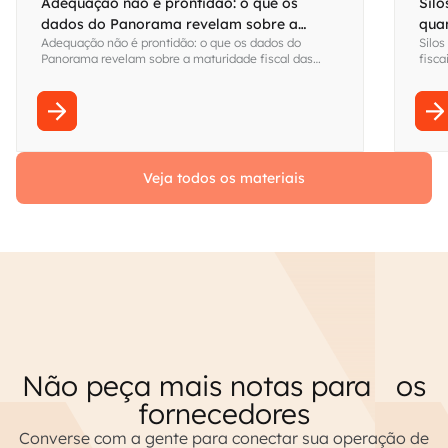
Adequação não é prontidão: o que os
Silo
dados do Panorama revelam sobre a
qua
Adequação não é prontidão: o que os dados do
Silos
maturidade fiscal das empresas brasileiras
visi
Panorama revelam sobre a maturidade fiscal das
fisca
empresas brasileiras
Fina
sem s
Veja todos os materiais
Não peça mais notas para os
fornecedores
Converse com a gente para conectar sua operação de