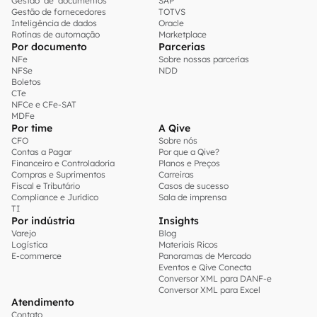
Gestão de documentos
SAP
Gestão de fornecedores
TOTVS
Inteligência de dados
Oracle
Rotinas de automação
Marketplace
Por documento
Parcerias
NFe
Sobre nossas parcerias
NFSe
NDD
Boletos
CTe
NFCe e CFe-SAT
MDFe
Por time
A Qive
CFO
Sobre nós
Contas a Pagar
Por que a Qive?
Financeiro e Controladoria
Planos e Preços
Compras e Suprimentos
Carreiras
Fiscal e Tributário
Casos de sucesso
Compliance e Jurídico
Sala de imprensa
TI
Por indústria
Insights
Varejo
Blog
Logística
Materiais Ricos
E-commerce
Panoramas de Mercado
Eventos e Qive Conecta
Conversor XML para DANF-e
Conversor XML para Excel
Atendimento
Contato