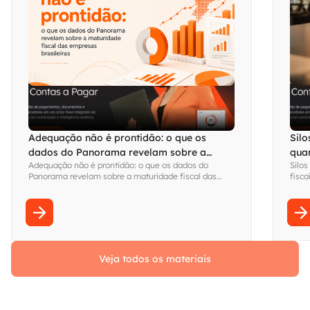
Adequação não é prontidão: o que os
Silo
dados do Panorama revelam sobre a
qua
Adequação não é prontidão: o que os dados do
Silos
maturidade fiscal das empresas brasileiras
visi
Panorama revelam sobre a maturidade fiscal das
fisca
empresas brasileiras
Fina
sem s
Veja todos os materiais