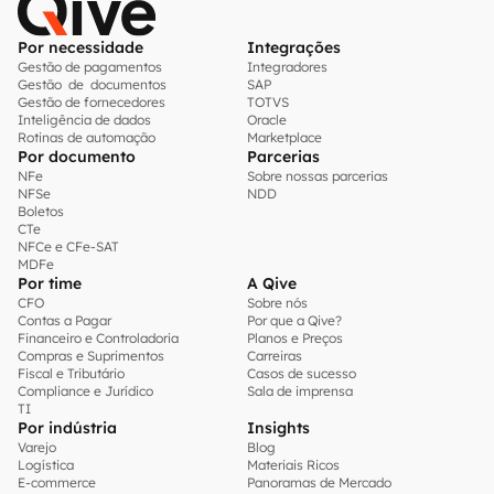
Por necessidade
Integrações
Gestão de pagamentos
Integradores
Gestão de documentos
SAP
Gestão de fornecedores
TOTVS
Inteligência de dados
Oracle
Rotinas de automação
Marketplace
Por documento
Parcerias
NFe
Sobre nossas parcerias
NFSe
NDD
Boletos
CTe
NFCe e CFe-SAT
MDFe
Por time
A Qive
CFO
Sobre nós
Contas a Pagar
Por que a Qive?
Financeiro e Controladoria
Planos e Preços
Compras e Suprimentos
Carreiras
Fiscal e Tributário
Casos de sucesso
Compliance e Jurídico
Sala de imprensa
TI
Por indústria
Insights
Varejo
Blog
Logística
Materiais Ricos
E-commerce
Panoramas de Mercado