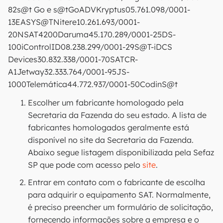
82s@t Go e s@tGoADVKryptus05.761.098/0001-
13EASYS@TNitere10.261.693/0001-
20NSAT4200Daruma45.170.289/0001-25DS-
100iControlID08.238.299/0001-29S@T-iDCS
Devices30.832.338/0001-70SATCR-
A1Jetway32.333.764/0001-95JS-
1000Telemática44.772.937/0001-50CodinS@t
Escolher um fabricante homologado pela
Secretaria da Fazenda do seu estado. A lista de
fabricantes homologados geralmente está
disponível no site da Secretaria da Fazenda.
Abaixo segue listagem disponibilizada pela Sefaz
SP que pode com acesso pelo
site
.
Entrar em contato com o fabricante de escolha
para adquirir o equipamento SAT. Normalmente,
é preciso preencher um formulário de solicitação,
fornecendo informações sobre a empresa e o