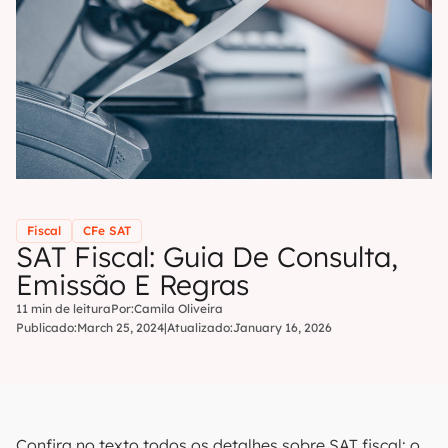
Fiscal
CFe SAT
SAT Fiscal: Guia De Consulta,
Emissão E Regras
11 min de leitura
Por:
Camila Oliveira
Publicado:
March 25, 2024
|
Atualizado:
January 16, 2026
Confira no texto todos os detalhes sobre SAT fiscal: o