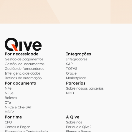
Por necessidade
Integrações
Gestão de pagamentos
Integradores
Gestão de documentos
SAP
Gestão de fornecedores
TOTVS
Inteligência de dados
Oracle
Rotinas de automação
Marketplace
Por documento
Parcerias
NFe
Sobre nossas parcerias
NFSe
NDD
Boletos
CTe
NFCe e CFe-SAT
MDFe
Por time
A Qive
CFO
Sobre nós
Contas a Pagar
Por que a Qive?
Financeiro e Controladoria
Planos e Preços