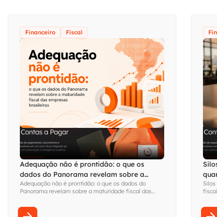
Financeiro
Fiscal
Fi
Adequação não é prontidão: o que os
Silo
dados do Panorama revelam sobre a
qua
Adequação não é prontidão: o que os dados do
Silos
maturidade fiscal das empresas brasileiras
visi
Panorama revelam sobre a maturidade fiscal das
fisca
empresas brasileiras
Fina
sem s