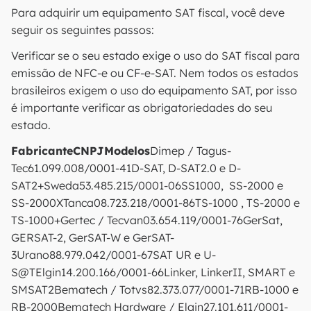
Para adquirir um equipamento SAT fiscal, você deve
seguir os seguintes passos:
Verificar se o seu estado exige o uso do SAT fiscal para
emissão de NFC-e ou CF-e-SAT. Nem todos os estados
brasileiros exigem o uso do equipamento SAT, por isso
é importante verificar as obrigatoriedades do seu
estado.
FabricanteCNPJModelos
Dimep / Tagus-
Tec61.099.008/0001-41D-SAT, D-SAT2.0 e D-
SAT2+Sweda53.485.215/0001-06SS1000, SS-2000 e
SS-2000XTanca08.723.218/0001-86TS-1000 , TS-2000 e
TS-1000+Gertec / Tecvan03.654.119/0001-76GerSat,
GERSAT-2, GerSAT-W e GerSAT-
3Urano88.979.042/0001-67SAT UR e U-
S@TElgin14.200.166/0001-66Linker, LinkerII, SMART e
SMSAT2Bematech / Totvs82.373.077/0001-71RB-1000 e
RB-2000Bematech Hardware / Elgin27.101.611/0001-