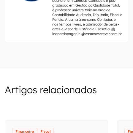
bacharel em Ciências Contábeis e pós-
graduado em Gestão da Qualidade Total,
é professor universitário na área de
Contabilidade Auditoria, Tributária, Fiscal e
Perícia. Atua na área como Contador, e
nos tempos livres, é admirador de belas-
artes e leitor de História e Filosofia. 📩
leonardopaganini@vamosescrever.com.br
Artigos relacionados
Financeiro
Fiscal
Fi