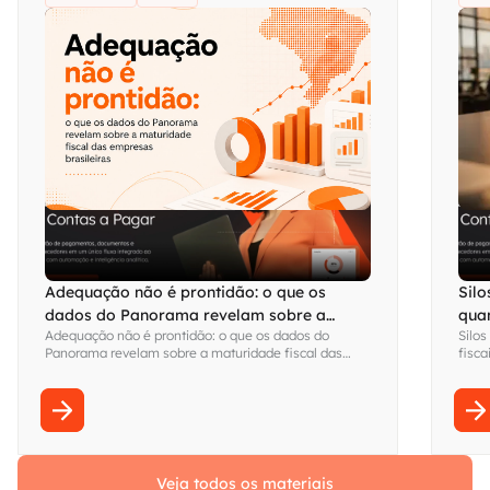
Adequação não é prontidão: o que os
Silo
dados do Panorama revelam sobre a
qua
Adequação não é prontidão: o que os dados do
Silos
maturidade fiscal das empresas brasileiras
visi
Panorama revelam sobre a maturidade fiscal das
fisca
empresas brasileiras
Fina
sem s
Veja todos os materiais