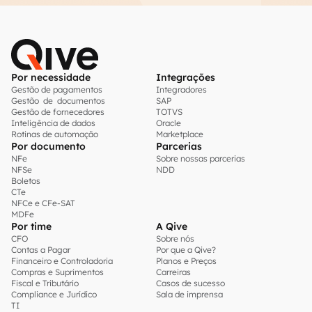
Por necessidade
Integrações
Gestão de pagamentos
Integradores
Gestão de documentos
SAP
Gestão de fornecedores
TOTVS
Inteligência de dados
Oracle
Rotinas de automação
Marketplace
Por documento
Parcerias
NFe
Sobre nossas parcerias
NFSe
NDD
Boletos
CTe
NFCe e CFe-SAT
MDFe
Por time
A Qive
CFO
Sobre nós
Contas a Pagar
Por que a Qive?
Financeiro e Controladoria
Planos e Preços
Compras e Suprimentos
Carreiras
Fiscal e Tributário
Casos de sucesso
Compliance e Jurídico
Sala de imprensa
TI