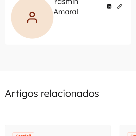
Yasmin
Amaral
Artigos relacionados
Contábil
Co