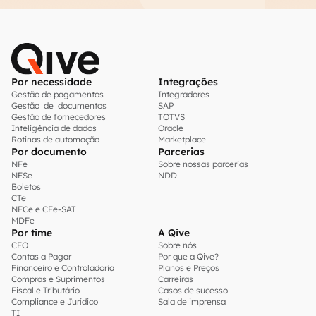
Por necessidade
Integrações
Gestão de pagamentos
Integradores
Gestão de documentos
SAP
Gestão de fornecedores
TOTVS
Inteligência de dados
Oracle
Rotinas de automação
Marketplace
Por documento
Parcerias
NFe
Sobre nossas parcerias
NFSe
NDD
Boletos
CTe
NFCe e CFe-SAT
MDFe
Por time
A Qive
CFO
Sobre nós
Contas a Pagar
Por que a Qive?
Financeiro e Controladoria
Planos e Preços
Compras e Suprimentos
Carreiras
Fiscal e Tributário
Casos de sucesso
Compliance e Jurídico
Sala de imprensa
TI