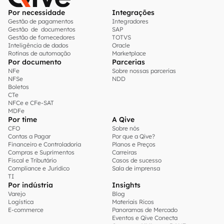
Por necessidade
Integrações
Gestão de pagamentos
Integradores
Gestão de documentos
SAP
Gestão de fornecedores
TOTVS
Inteligência de dados
Oracle
Rotinas de automação
Marketplace
Por documento
Parcerias
NFe
Sobre nossas parcerias
NFSe
NDD
Boletos
CTe
NFCe e CFe-SAT
MDFe
Por time
A Qive
CFO
Sobre nós
Contas a Pagar
Por que a Qive?
Financeiro e Controladoria
Planos e Preços
Compras e Suprimentos
Carreiras
Fiscal e Tributário
Casos de sucesso
Compliance e Jurídico
Sala de imprensa
TI
Por indústria
Insights
Varejo
Blog
Logística
Materiais Ricos
E-commerce
Panoramas de Mercado
Eventos e Qive Conecta