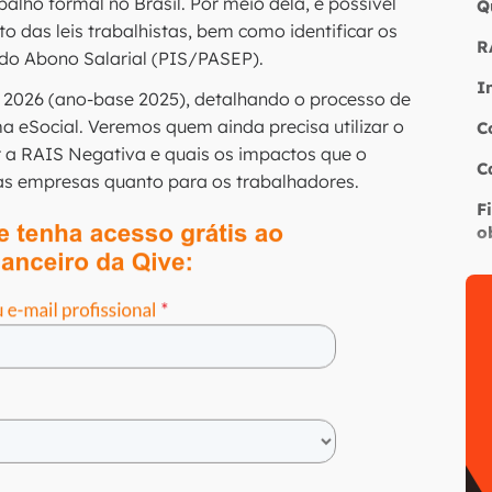
lho formal no Brasil. Por meio dela, é possível
Q
to das leis trabalhistas, bem como identificar os
R
 do Abono Salarial (PIS/PASEP).
I
 2026 (ano-base 2025), detalhando o processo de
ma eSocial. Veremos quem ainda precisa utilizar o
C
r a RAIS Negativa e quais os impactos que o
C
 as empresas quanto para os trabalhadores.
F
o