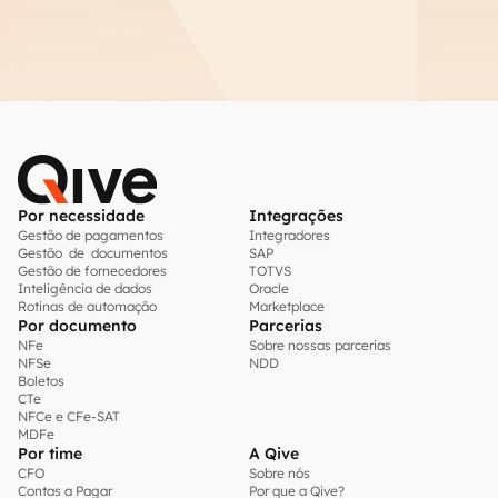
Por necessidade
Integrações
Gestão de pagamentos
Integradores
Gestão de documentos
SAP
Gestão de fornecedores
TOTVS
Inteligência de dados
Oracle
Rotinas de automação
Marketplace
Por documento
Parcerias
NFe
Sobre nossas parcerias
NFSe
NDD
Boletos
CTe
NFCe e CFe-SAT
MDFe
Por time
A Qive
CFO
Sobre nós
Contas a Pagar
Por que a Qive?