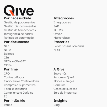
Por necessidade
Integrações
Gestão de pagamentos
Integradores
Gestão de documentos
SAP
Gestão de fornecedores
TOTVS
Inteligência de dados
Oracle
Rotinas de automação
Marketplace
Por documento
Parcerias
NFe
Sobre nossas parcerias
NFSe
NDD
Boletos
CTe
NFCe e CFe-SAT
MDFe
Por time
A Qive
CFO
Sobre nós
Contas a Pagar
Por que a Qive?
Financeiro e Controladoria
Planos e Preços
Compras e Suprimentos
Carreiras
Fiscal e Tributário
Casos de sucesso
Compliance e Jurídico
Sala de imprensa
TI
Por indústria
Insights
Varejo
Blog