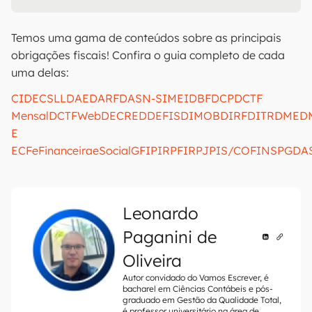
Temos uma gama de conteúdos sobre as principais
obrigações fiscais! Confira o guia completo de cada
uma delas:
CIDE
CSLL
DAE
DARF
DASN-SIMEI
DBF
DCP
DCTF
Mensal
DCTFWeb
DECRED
DEFIS
DIMOB
DIRF
DITR
DME
D
E
ECF
eFinanceira
eSocial
GFIP
IRPF
IRPJ
PIS/COFINS
PGDA
Leonardo
Paganini de
Oliveira
Autor convidado do Vamos Escrever, é
bacharel em Ciências Contábeis e pós-
graduado em Gestão da Qualidade Total,
é professor universitário na área de