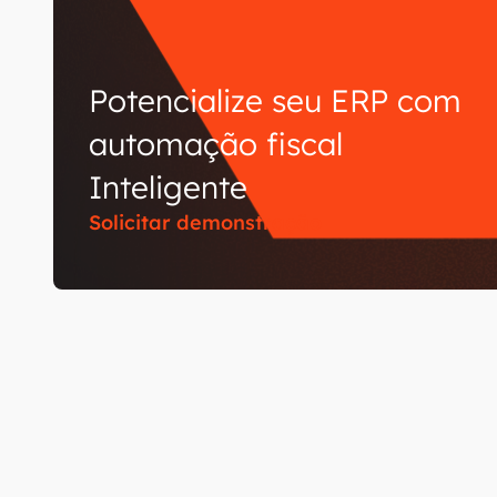
Potencialize seu ERP com
automação fiscal
Inteligente
Solicitar demonstração