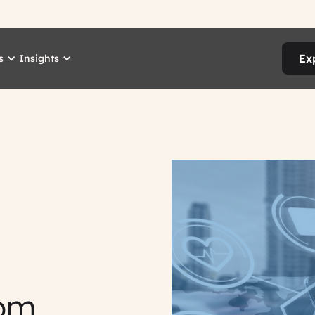
Ex
s
Insights
com