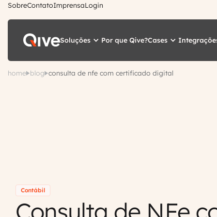
Sobre
Contato
Imprensa
Login
Soluções
Cases
Integraçõe
Por que Qive?
home
blog
consulta de nfe com certificado digital
Contábil
Consulta de NFe 