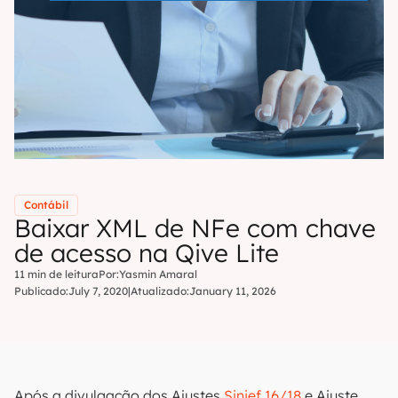
Contábil
Baixar XML de NFe com chave
de acesso na Qive Lite
11 min de leitura
Por:
Yasmin Amaral
Publicado:
July 7, 2020
|
Atualizado:
January 11, 2026
Após a divulgação dos Ajustes
Sinief 16/18
e Ajuste