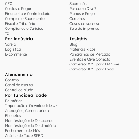
CFO
Sobre nós
Contas a Pagar
Por que a Qive?
Financeiro e Controladoria
Planos e Preços
Compras e Suprimentos
Carreiras
Fiscal e Tributário
Casos de sucesso
Compliance e Jurídico
Sala de imprensa
TI
Por indústria
Insights
Varejo
Blog
Logística
Materiais Ricos
E-commerce
Panoramas de Mercado
Eventos e Qive Conecta
Conversor XML para DANF-e
Conversor XML para Excel
Atendimento
Contato
Canal de escuta
Central de ajuda
Por funcionalidade
Relatórios
Importação e Download de XML
Anotações, Comentários e
Etiquetas
Manifestação de Desacordo
Manifestação do Destinatário
Fechamento de Mês
Análise de Tax e SPED