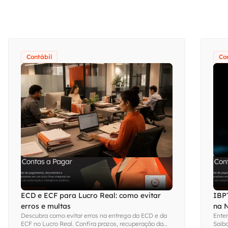
Contábil
Co
ECD e ECF para Lucro Real: como evitar
IBPT
erros e multas
na 
Descubra como evitar erros na entrega da ECD e da
Enten
ECF no Lucro Real. Confira prazos, recuperação da
Saiba