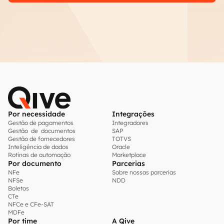
Por necessidade
Integrações
Gestão de pagamentos
Integradores
Gestão de documentos
SAP
Gestão de fornecedores
TOTVS
Inteligência de dados
Oracle
Rotinas de automação
Marketplace
Por documento
Parcerias
NFe
Sobre nossas parcerias
NFSe
NDD
Boletos
CTe
NFCe e CFe-SAT
MDFe
Por time
A Qive