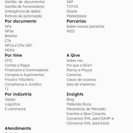
Gestão de documentos
SAP
Gestão de fornecedores
TOTVS
Inteligência de dados
Oracle
Rotinas de automação
Marketplace
Por documento
Parcerias
NFe
Sobre nossas parcerias
NFSe
NDD
Boletos
CTe
NFCe e CFe-SAT
MDFe
Por time
A Qive
CFO
Sobre nós
Contas a Pagar
Por que a Qive?
Financeiro e Controladoria
Planos e Preços
Compras e Suprimentos
Carreiras
Fiscal e Tributário
Casos de sucesso
Compliance e Jurídico
Sala de imprensa
TI
Por indústria
Insights
Varejo
Blog
Logística
Materiais Ricos
E-commerce
Panoramas de Mercado
Eventos e Qive Conecta
Conversor XML para DANF-e
Conversor XML para Excel
Atendimento