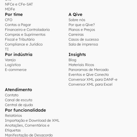
NFCe e CFe-SAT
MDFe
Por time
A Qive
CFO
Sobre nós
Contas a Pagar
Por que a Qive?
Financeiro e Controladoria
Planos e Preços
Compras e Suprimentos
Carreiras
Fiscal e Tributário
Casos de sucesso
Compliance e Jurídico
Sala de imprensa
TI
Por indústria
Insights
Varejo
Blog
Logística
Materiais Ricos
E-commerce
Panoramas de Mercado
Eventos e Qive Conecta
Conversor XML para DANF-e
Conversor XML para Excel
Atendimento
Contato
Canal de escuta
Central de ajuda
Por funcionalidade
Relatórios
Importação e Download de XML
Anotações, Comentários e
Etiquetas
Manifestação de Desacordo