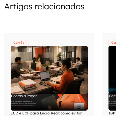
Artigos relacionados
Contábil
Co
ECD e ECF para Lucro Real: como evitar
IBPT