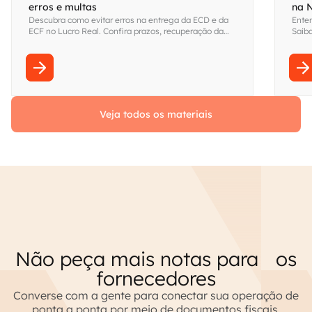
erros e multas
na 
Descubra como evitar erros na entrega da ECD e da
Enten
ECF no Lucro Real. Confira prazos, recuperação da
Saiba
ECD, LALUR, LACS e boas práticas. Acesse!
essas
Veja todos os materiais
Não peça mais notas para os
fornecedores
Converse com a gente para conectar sua operação de
ponta a ponta por meio de documentos fiscais.