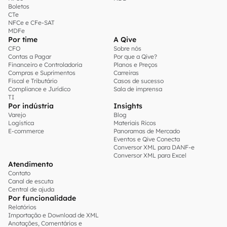
Boletos
CTe
NFCe e CFe-SAT
MDFe
Por time
A Qive
CFO
Sobre nós
Contas a Pagar
Por que a Qive?
Financeiro e Controladoria
Planos e Preços
Compras e Suprimentos
Carreiras
Fiscal e Tributário
Casos de sucesso
Compliance e Jurídico
Sala de imprensa
TI
Por indústria
Insights
Varejo
Blog
Logística
Materiais Ricos
E-commerce
Panoramas de Mercado
Eventos e Qive Conecta
Conversor XML para DANF-e
Conversor XML para Excel
Atendimento
Contato
Canal de escuta
Central de ajuda
Por funcionalidade
Relatórios
Importação e Download de XML
Anotações, Comentários e