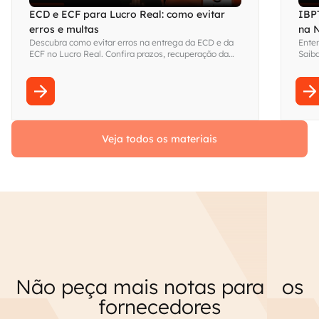
ECD e ECF para Lucro Real: como evitar
IBPT
erros e multas
na 
Descubra como evitar erros na entrega da ECD e da
Enten
ECF no Lucro Real. Confira prazos, recuperação da
Saiba
ECD, LALUR, LACS e boas práticas. Acesse!
essas
Veja todos os materiais
Não peça mais notas para os
fornecedores