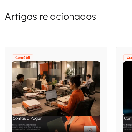
Artigos relacionados
Contábil
Co