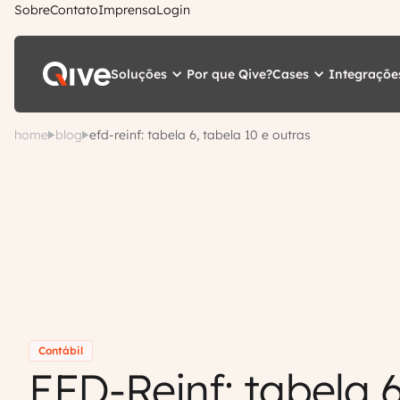
Sobre
Contato
Imprensa
Login
Soluções
Cases
Integraçõe
Por que Qive?
home
blog
efd-reinf: tabela 6, tabela 10 e outras
Contábil
EFD-Reinf: tabela 6