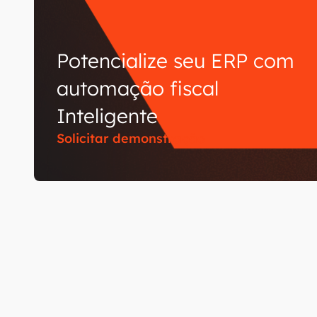
Potencialize seu ERP com
automação fiscal
Inteligente
Solicitar demonstração