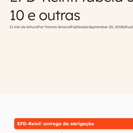
10 e outras
11 min de leitura
Por:
Yasmin Amaral
Publicado:
September 20, 2018
|
Atual
EFD-Reinf: entrega da obrigação