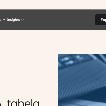
Ex
s
Insights
, tabela