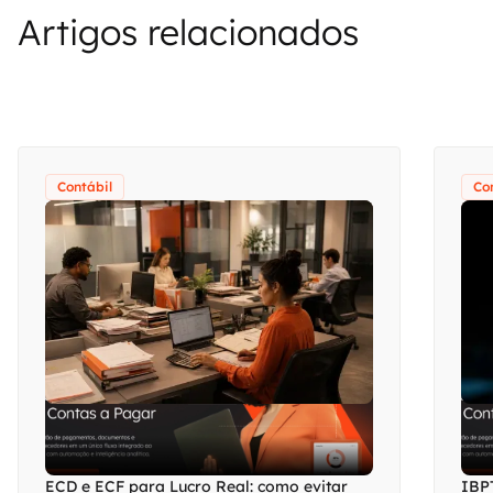
Artigos relacionados
Contábil
Co
ECD e ECF para Lucro Real: como evitar
IBPT