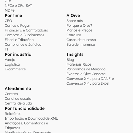
CTe
NFCe e CFe-SAT
MDFe
Por time
A Qive
CFO
Sobre nós
Contas a Pagar
Por que a Qive?
Financeiro e Controladoria
Planos e Preços
Compras e Suprimentos
Carreiras
Fiscal e Tributário
Casos de sucesso
Compliance e Jurídico
Sala de imprensa
TI
Por indústria
Insights
Varejo
Blog
Logística
Materiais Ricos
E-commerce
Panoramas de Mercado
Eventos e Qive Conecta
Conversor XML para DANF-e
Conversor XML para Excel
Atendimento
Contato
Canal de escuta
Central de ajuda
Por funcionalidade
Relatórios
Importação e Download de XML
Anotações, Comentários e
Etiquetas
Manifestação de Desacordo