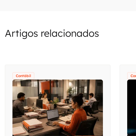
Artigos relacionados
Contábil
Co