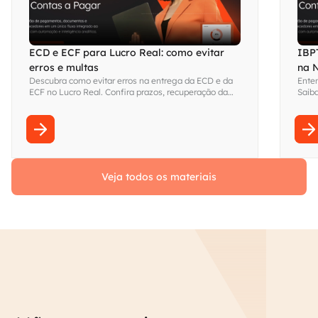
ECD e ECF para Lucro Real: como evitar
IBPT
erros e multas
na 
Descubra como evitar erros na entrega da ECD e da
Enten
ECF no Lucro Real. Confira prazos, recuperação da
Saiba
ECD, LALUR, LACS e boas práticas. Acesse!
essas
Veja todos os materiais