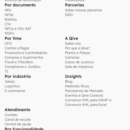
Por documento
Parcerias
NFe
Sobre nossas parcerias
NFSe
NDD
Boletos
CTe
NFCe e CFe-SAT
MDFe
Por time
A Qive
CFO
Sobre nós
Contas a Pagar
Por que a Qive?
Financeiro e Controladoria
Planos e Preços
Compras e Suprimentos
Carreiras
Fiscal e Tributário
Casos de sucesso
Compliance e Jurídico
Sala de imprensa
TI
Por indústria
Insights
Varejo
Blog
Logística
Materiais Ricos
E-commerce
Panoramas de Mercado
Eventos e Qive Conecta
Conversor XML para DANF-e
Conversor XML para Excel
Atendimento
Contato
Canal de escuta
Central de ajuda
Por funcionalidade