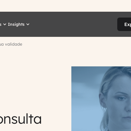
Ex
s
Insights
ua validade
nsulta