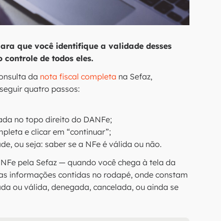
ra que você identifique a validade desses
 controle de todos eles.
consulta da
nota fiscal completa
na Sefaz,
 seguir quatro passos:
ada no topo direito do DANFe;
leta e clicar em “continuar”;
de, ou seja: saber se a NFe é válida ou não.
a NFe pela Sefaz — quando você chega à tela da
 das informações contidas no rodapé, onde constam
izada ou válida, denegada, cancelada, ou ainda se