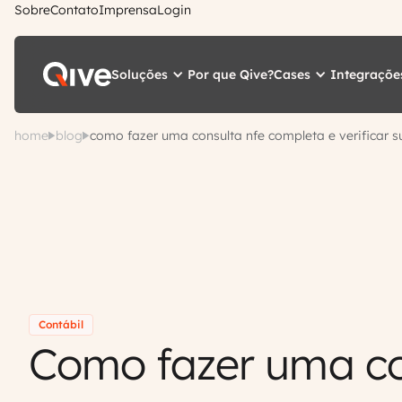
Sobre
Contato
Imprensa
Login
Soluções
Cases
Integraçõe
Por que Qive?
home
blog
como fazer uma consulta nfe completa e verificar s
Contábil
Como fazer uma co