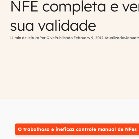
NFE completa e ver
sua validade
11 min de leitura
Por:
Qive
Publicado:
February 9, 2017
|
Atualizado:
January
O trabalhoso e ineficaz controle manual de NFes