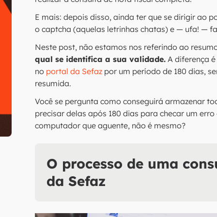
E mais: depois disso, ainda ter que se dirigir ao p
o captcha (aquelas letrinhas chatas) e — ufa! — f
Neste post, não estamos nos referindo ao resum
qual se identifica a sua validade.
A diferença 
no
portal da Se
f
az
por um período de 180 dias, se
resumida.
Você se pergunta como conseguirá armazenar to
precisar delas após 180 dias para checar um err
computador que aguente, não é mesmo?
O processo de uma consu
da Sefaz