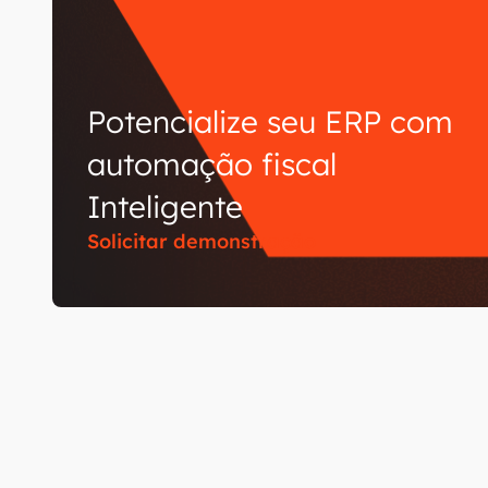
Potencialize seu ERP com
automação fiscal
Inteligente
Solicitar demonstração