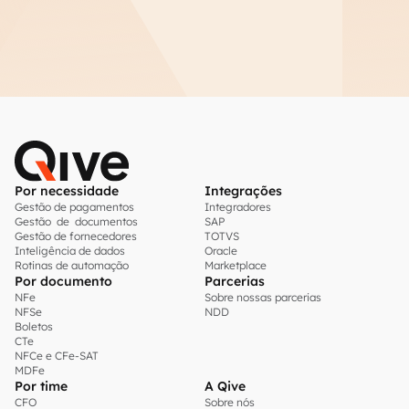
Por necessidade
Integrações
Gestão de pagamentos
Integradores
Gestão de documentos
SAP
Gestão de fornecedores
TOTVS
Inteligência de dados
Oracle
Rotinas de automação
Marketplace
Por documento
Parcerias
NFe
Sobre nossas parcerias
NFSe
NDD
Boletos
CTe
NFCe e CFe-SAT
MDFe
Por time
A Qive
CFO
Sobre nós