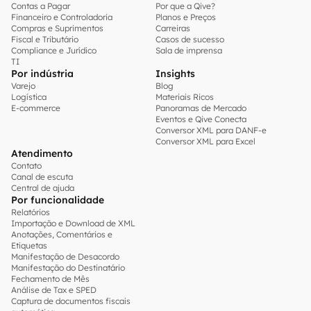
Contas a Pagar
Por que a Qive?
Financeiro e Controladoria
Planos e Preços
Compras e Suprimentos
Carreiras
Fiscal e Tributário
Casos de sucesso
Compliance e Jurídico
Sala de imprensa
TI
Por indústria
Insights
Varejo
Blog
Logística
Materiais Ricos
E-commerce
Panoramas de Mercado
Eventos e Qive Conecta
Conversor XML para DANF-e
Conversor XML para Excel
Atendimento
Contato
Canal de escuta
Central de ajuda
Por funcionalidade
Relatórios
Importação e Download de XML
Anotações, Comentários e
Etiquetas
Manifestação de Desacordo
Manifestação do Destinatário
Fechamento de Mês
Análise de Tax e SPED
Captura de documentos fiscais