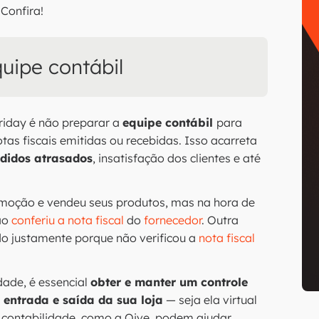
Confira!
quipe contábil
riday é não preparar a
equipe contábil
para
as fiscais emitidas ou recebidas. Isso acarreta
didos atrasados
, insatisfação dos clientes e até
omoção e vendeu seus produtos, mas na hora de
não
conferiu a nota fiscal
do
fornecedor
. Outra
do justamente porque não verificou a
nota fiscal
dade, é essencial
obter e manter um controle
e entrada e saída da sua loja
— seja ela virtual
m contabilidade, como a Qive, podem ajudar