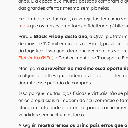
anos. É a época que muitas pessoas compram o q
das grandes ofertas mesmo sem planejar.
Em ambas as situações, os varejistas têm uma va
mais
que os meses anteriores e fidelizar o público
Para a
Black Friday deste ano
, a Qive, platafor
de mais de 120 mil empresas no Brasil, prevê um 
da logística. Isso quer dizer que veremos os valo
Eletrônica (NFe)
e Conhecimento de Transporte Elet
Mas, para
aproveitar ao máximo essa oportunid
a alguns detalhes que podem fazer toda a diferença
durante esse período de compras.
Isso porque muitas lojas físicas e virtuais não
erros prejudiciais à imagem do seu comércio e ta
planejamento pode ocorrer por pouco conheciment
vendidos sem nenhum esforço.
A seguir,
mostraremos os principais erros que o 