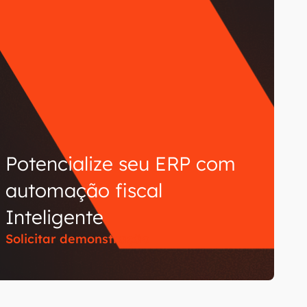
Potencialize seu ERP com
automação fiscal
Inteligente
Solicitar demonstração