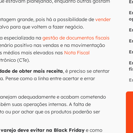
ue estavam planejando, enquanto outras gostam
E
E
o
ntagem grande, pois há a possibilidade de
vender
-alvo para que voltem a fazer negócio.
E
ma especializada na
gestão de documentos fiscais
E
cenário positivo nas vendas e na movimentação
E
res médios mais elevados nas
Nota Fiscal
rônico (CTe).
E
fi
ade de obter mais receita
, é preciso se atentar
. Pense como a linha entre acertar e errar
E
 se planejam adequadamente e acabam cometendo
mbém suas operações internas. A falta de
o ou por achar que os produtos poderão ser
varejo deve evitar na Black Friday
e como