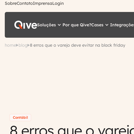
Sobre
Contato
Imprensa
Login
Soluções
Cases
Integraçõe
Por que Qive?
home
blog
8 erros que o varejo deve evitar na black friday
Contábil
8 erros que o varej