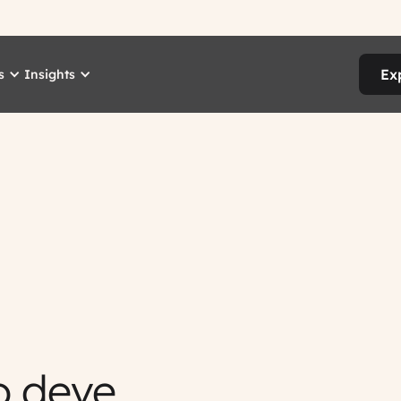
Ex
s
Insights
o deve