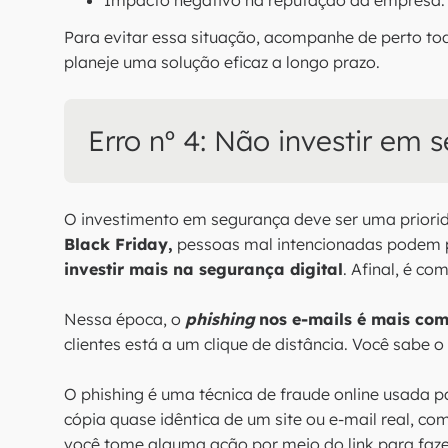
Impacto negativo na reputação da empresa.
Para evitar essa situação, acompanhe de perto to
planeje uma solução eficaz a longo prazo.
Erro nº 4: Não investir em 
O investimento em segurança deve ser uma priori
Black Friday,
pessoas mal intencionadas podem pr
investir mais na segurança digital
. Afinal, é co
Nessa época, o
phishing
nos e-mails é mais co
clientes está a um clique de distância. Você sabe 
O phishing é uma técnica de fraude online usada p
cópia quase idêntica de um site ou e-mail real, c
você tome alguma ação por meio do link para fazer