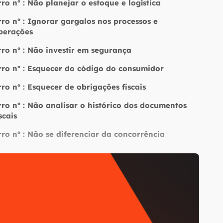
rro nº : Não planejar o estoque e logística
rro nº : Ignorar gargalos nos processos e
perações
rro nº : Não investir em segurança
rro nº : Esquecer do código do consumidor
rro nº : Esquecer de obrigações fiscais
rro nº : Não analisar o histórico dos documentos
scais
rro nº : Não se diferenciar da concorrência