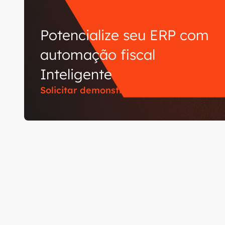
Potencialize seu ERP com
automação fiscal
Inteligente
Solicitar demonstração