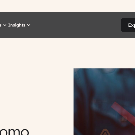
Ex
s
Insights
 como