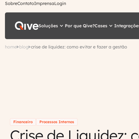
Sobre
Contato
Imprensa
Login
Soluções
Cases
Integraçõe
Por que Qive?
home
blog
crise de liquidez: como evitar e fazer a gestão
Financeiro
Processos Internos
Crise de Liquidez: