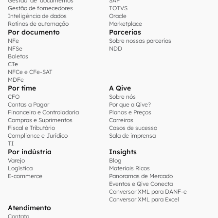
Gestão de documentos
SAP
Gestão de fornecedores
TOTVS
Inteligência de dados
Oracle
Rotinas de automação
Marketplace
Por documento
Parcerias
NFe
Sobre nossas parcerias
NFSe
NDD
Boletos
CTe
NFCe e CFe-SAT
MDFe
Por time
A Qive
CFO
Sobre nós
Contas a Pagar
Por que a Qive?
Financeiro e Controladoria
Planos e Preços
Compras e Suprimentos
Carreiras
Fiscal e Tributário
Casos de sucesso
Compliance e Jurídico
Sala de imprensa
TI
Por indústria
Insights
Varejo
Blog
Logística
Materiais Ricos
E-commerce
Panoramas de Mercado
Eventos e Qive Conecta
Conversor XML para DANF-e
Conversor XML para Excel
Atendimento
Contato