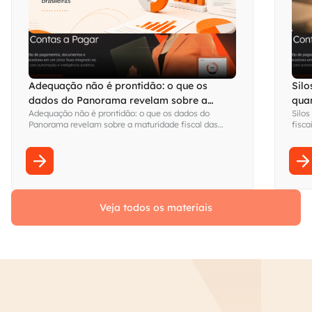
Adequação não é prontidão: o que os
Silo
dados do Panorama revelam sobre a
qua
Adequação não é prontidão: o que os dados do
Silos
maturidade fiscal das empresas brasileiras
visi
Panorama revelam sobre a maturidade fiscal das
fisca
empresas brasileiras
Fina
sem s
Veja todos os materiais