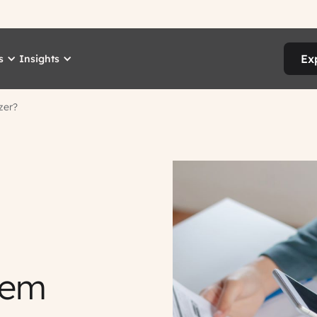
Ex
s
Insights
zer?
 em