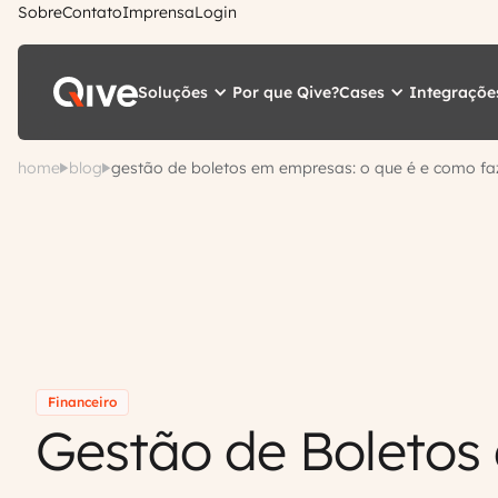
Sobre
Contato
Imprensa
Login
Soluções
Cases
Integraçõe
Por que Qive?
home
blog
gestão de boletos em empresas: o que é e como fa
Financeiro
Gestão de Boletos