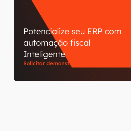
Potencialize seu ERP com
automação fiscal
Inteligente
Solicitar demonstração