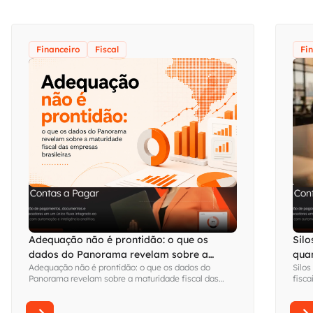
Financeiro
Fiscal
Fi
Adequação não é prontidão: o que os
Silo
dados do Panorama revelam sobre a
qua
Adequação não é prontidão: o que os dados do
Silos
maturidade fiscal das empresas brasileiras
visi
Panorama revelam sobre a maturidade fiscal das
fisca
empresas brasileiras
Fina
sem s