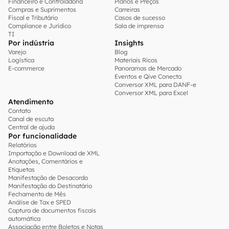
Financeiro e Controladoria
Planos e Preços
Compras e Suprimentos
Carreiras
Fiscal e Tributário
Casos de sucesso
Compliance e Jurídico
Sala de imprensa
TI
Por indústria
Insights
Varejo
Blog
Logística
Materiais Ricos
E-commerce
Panoramas de Mercado
Eventos e Qive Conecta
Conversor XML para DANF-e
Conversor XML para Excel
Atendimento
Contato
Canal de escuta
Central de ajuda
Por funcionalidade
Relatórios
Importação e Download de XML
Anotações, Comentários e
Etiquetas
Manifestação de Desacordo
Manifestação do Destinatário
Fechamento de Mês
Análise de Tax e SPED
Captura de documentos fiscais
automática
Associação entre Boletos e Notas