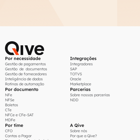
Por necessidade
Integrações
Gestão de pagamentos
Integradores
Gestão de documentos
SAP
Gestão de fornecedores
TOTVS
Inteligência de dados
Oracle
Rotinas de automação
Marketplace
Por documento
Parcerias
NFe
Sobre nossas parcerias
NFSe
NDD
Boletos
CTe
NFCe e CFe-SAT
MDFe
Por time
A Qive
CFO
Sobre nós
Contas a Pagar
Por que a Qive?