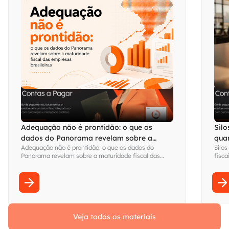
Adequação não é prontidão: o que os
Silo
dados do Panorama revelam sobre a
qua
Adequação não é prontidão: o que os dados do
Silos
maturidade fiscal das empresas brasileiras
visi
Panorama revelam sobre a maturidade fiscal das
fisca
empresas brasileiras
Fina
sem s
Veja todos os materiais