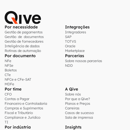
Por necessidade
Integrações
Gestão de pagamentos
Integradores
Gestão de documentos
SAP
Gestão de fornecedores
TOTVS
Inteligência de dados
Oracle
Rotinas de automação
Marketplace
Por documento
Parcerias
NFe
Sobre nossas parcerias
NFSe
NDD
Boletos
CTe
NFCe e CFe-SAT
MDFe
Por time
A Qive
CFO
Sobre nós
Contas a Pagar
Por que a Qive?
Financeiro e Controladoria
Planos e Preços
Compras e Suprimentos
Carreiras
Fiscal e Tributário
Casos de sucesso
Compliance e Jurídico
Sala de imprensa
TI
Por indústria
Insights