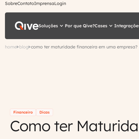
Sobre
Contato
Imprensa
Login
Soluções
Cases
Integraçõe
Por que Qive?
home
blog
como ter maturidade financeira em uma empresa?
Financeiro
Dicas
Como ter Maturid