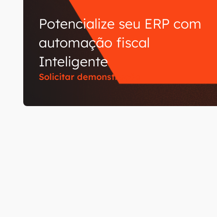
Potencialize seu ERP com
automação fiscal
Inteligente
Solicitar demonstração