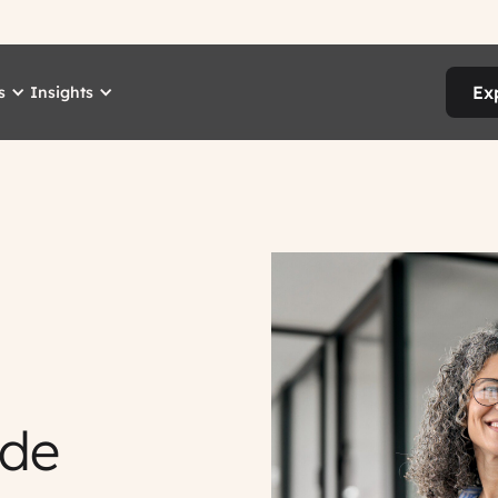
Ex
s
Insights
ade