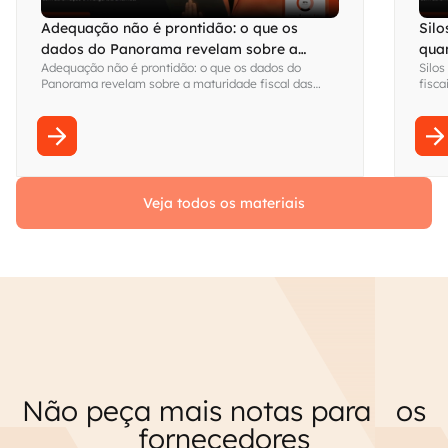
Adequação não é prontidão: o que os
Silo
dados do Panorama revelam sobre a
qua
Adequação não é prontidão: o que os dados do
Silos
maturidade fiscal das empresas brasileiras
visi
Panorama revelam sobre a maturidade fiscal das
fisca
empresas brasileiras
Fina
sem s
Veja todos os materiais
Não peça mais notas para os
fornecedores