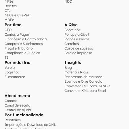
NFSe
NDD
Boletos
CTe
NFCe e CFe-SAT
MDFe
Por time
A Qive
CFO
Sobre nós
Contas a Pagar
Por que a Qive?
Financeiro e Controladoria
Planos e Preços
Compras e Suprimentos
Carreiras
Fiscal e Tributário
Casos de sucesso
Compliance e Jurídico
Sala de imprensa
TI
Por indústria
Insights
Varejo
Blog
Logística
Materiais Ricos
E-commerce
Panoramas de Mercado
Eventos e Qive Conecta
Conversor XML para DANF-e
Conversor XML para Excel
Atendimento
Contato
Canal de escuta
Central de ajuda
Por funcionalidade
Relatórios
Importação e Download de XML