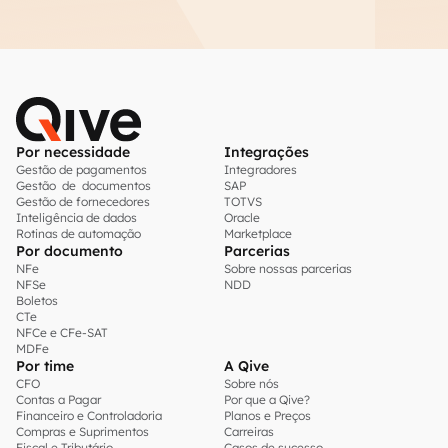
Por necessidade
Integrações
Gestão de pagamentos
Integradores
Gestão de documentos
SAP
Gestão de fornecedores
TOTVS
Inteligência de dados
Oracle
Rotinas de automação
Marketplace
Por documento
Parcerias
NFe
Sobre nossas parcerias
NFSe
NDD
Boletos
CTe
NFCe e CFe-SAT
MDFe
Por time
A Qive
CFO
Sobre nós
Contas a Pagar
Por que a Qive?
Financeiro e Controladoria
Planos e Preços
Compras e Suprimentos
Carreiras
Fiscal e Tributário
Casos de sucesso