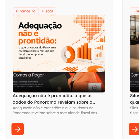
Financeiro
Fiscal
Fi
Adequação não é prontidão: o que os
Silo
dados do Panorama revelam sobre a
qua
Adequação não é prontidão: o que os dados do
Silos
maturidade fiscal das empresas brasileiras
visi
Panorama revelam sobre a maturidade fiscal das
fisca
empresas brasileiras
Fina
sem s