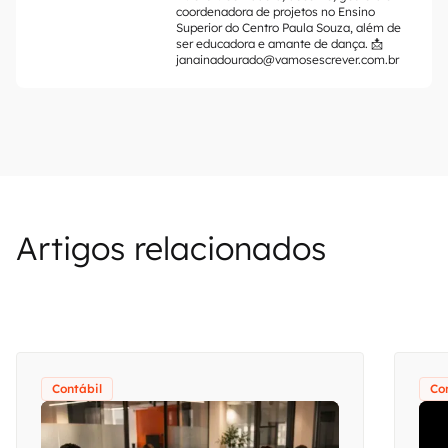
coordenadora de projetos no Ensino
Superior do Centro Paula Souza, além de
ser educadora e amante de dança. 📩
janainadourado@vamosescrever.com.br
Artigos relacionados
Contábil
Co