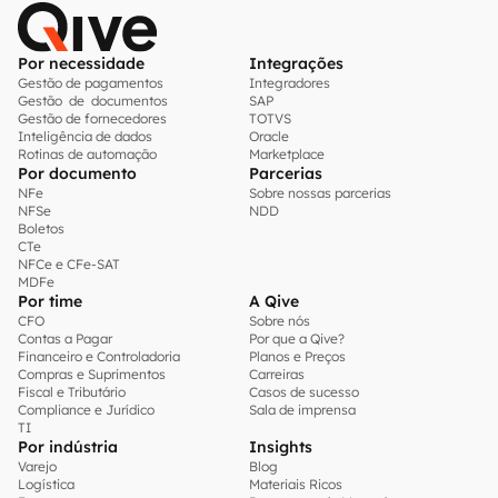
Por necessidade
Integrações
Gestão de pagamentos
Integradores
Gestão de documentos
SAP
Gestão de fornecedores
TOTVS
Inteligência de dados
Oracle
Rotinas de automação
Marketplace
Por documento
Parcerias
NFe
Sobre nossas parcerias
NFSe
NDD
Boletos
CTe
NFCe e CFe-SAT
MDFe
Por time
A Qive
CFO
Sobre nós
Contas a Pagar
Por que a Qive?
Financeiro e Controladoria
Planos e Preços
Compras e Suprimentos
Carreiras
Fiscal e Tributário
Casos de sucesso
Compliance e Jurídico
Sala de imprensa
TI
Por indústria
Insights
Varejo
Blog
Logística
Materiais Ricos