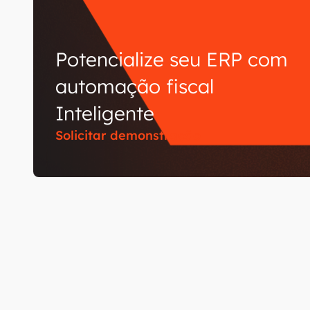
Potencialize seu ERP com
automação fiscal
Inteligente
Solicitar demonstração