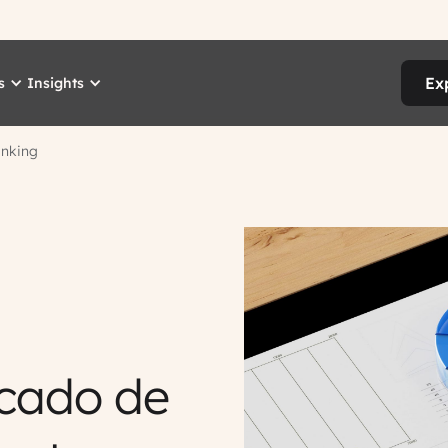
Ex
s
Insights
anking
cado de