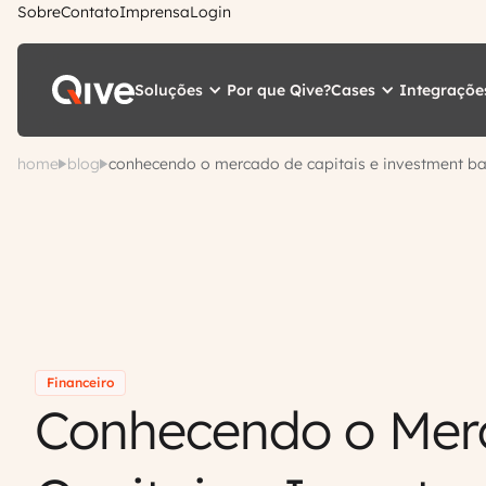
Sobre
Contato
Imprensa
Login
Soluções
Cases
Integraçõe
Por que Qive?
home
blog
conhecendo o mercado de capitais e investment b
Financeiro
Conhecendo o Mer