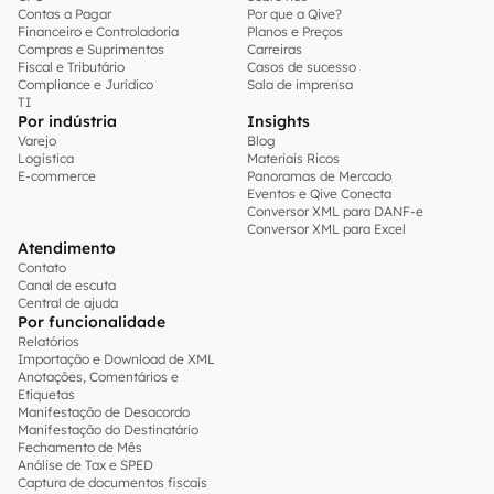
Contas a Pagar
Por que a Qive?
Financeiro e Controladoria
Planos e Preços
Compras e Suprimentos
Carreiras
Fiscal e Tributário
Casos de sucesso
Compliance e Jurídico
Sala de imprensa
TI
Por indústria
Insights
Varejo
Blog
Logística
Materiais Ricos
E-commerce
Panoramas de Mercado
Eventos e Qive Conecta
Conversor XML para DANF-e
Conversor XML para Excel
Atendimento
Contato
Canal de escuta
Central de ajuda
Por funcionalidade
Relatórios
Importação e Download de XML
Anotações, Comentários e
Etiquetas
Manifestação de Desacordo
Manifestação do Destinatário
Fechamento de Mês
Análise de Tax e SPED
Captura de documentos fiscais