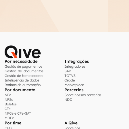
Por necessidade
Integrações
Gestão de pagamentos
Integradores
Gestão de documentos
SAP
Gestão de fornecedores
TOTVS
Inteligência de dados
Oracle
Rotinas de automação
Marketplace
Por documento
Parcerias
NFe
Sobre nossas parcerias
NFSe
NDD
Boletos
CTe
NFCe e CFe-SAT
MDFe
Por time
A Qive
CFO
Sobre nós