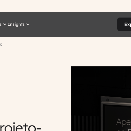
Ex
s
Insights
ia
rojeto-