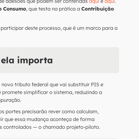
 de adesões que podem ser conferidas
aqui
e
aqui
.
 o Consumo
, que testa na prática a
Contribuição
 participar deste processo, que é um marco para a
 ela importa
 novo tributo federal que vai substituir PIS e
e promete simplificar o sistema, reduzindo a
apuração.
 os portes precisarão rever como calculam,
ntir que essa mudança aconteça de forma
tes controlados — o chamado projeto-piloto.