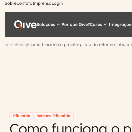
Sobre
Contato
Imprensa
Login
Soluções
Cases
Integraçõe
Por que Qive?
home
blog
como funciona o projeto-piloto da reforma tributár
Tributário
Reforma Tributária
Como funciona o p