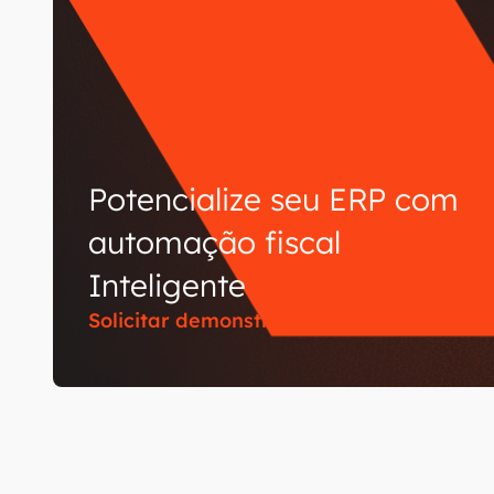
Potencialize seu ERP com
automação fiscal
Inteligente
Solicitar demonstração