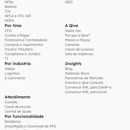
NFSe
NDD
Boletos
CTe
NFCe e CFe-SAT
MDFe
Por time
A Qive
CFO
Sobre nós
Contas a Pagar
Por que a Qive?
Financeiro e Controladoria
Planos e Preços
Compras e Suprimentos
Carreiras
Fiscal e Tributário
Casos de sucesso
Compliance e Jurídico
Sala de imprensa
TI
Por indústria
Insights
Varejo
Blog
Logística
Materiais Ricos
E-commerce
Panoramas de Mercado
Eventos e Qive Conecta
Conversor XML para DANF-e
Conversor XML para Excel
Atendimento
Contato
Canal de escuta
Central de ajuda
Por funcionalidade
Relatórios
Importação e Download de XML