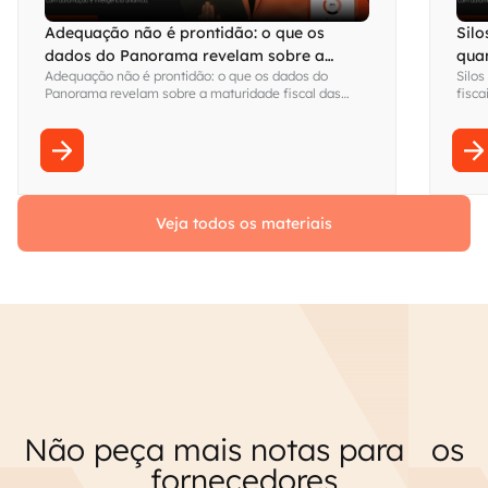
Adequação não é prontidão: o que os
Silo
dados do Panorama revelam sobre a
qua
Adequação não é prontidão: o que os dados do
Silos
maturidade fiscal das empresas brasileiras
visi
Panorama revelam sobre a maturidade fiscal das
fisca
empresas brasileiras
Fina
sem s
Veja todos os materiais
Não peça mais notas para os
fornecedores