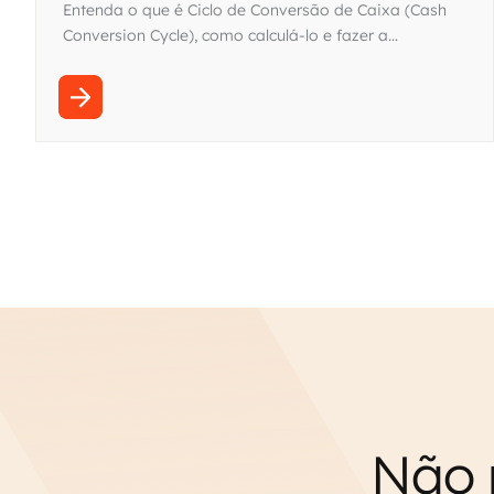
do ciclo financeiro
Entenda o que é Ciclo de Conversão de Caixa (Cash
Conversion Cycle), como calculá-lo e fazer a
otimização. Acesse e saiba mais!
Não 