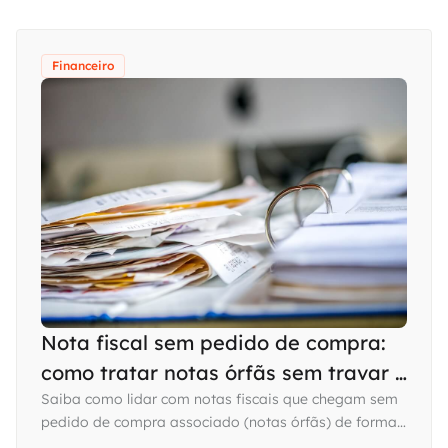
Financeiro
Nota fiscal sem pedido de compra:
como tratar notas órfãs sem travar o
Contas a Pagar
Saiba como lidar com notas fiscais que chegam sem
pedido de compra associado (notas órfãs) de forma
segura e dentro do compliance fiscal. Confira!