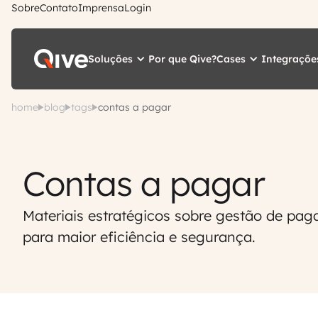
Sobre
Contato
Imprensa
Login
Soluções
Cases
Integraçõe
Por que Qive?
home
blog
tags
contas a pagar
Contas a pagar
Materiais estratégicos sobre gestão de paga
para maior eficiência e segurança.