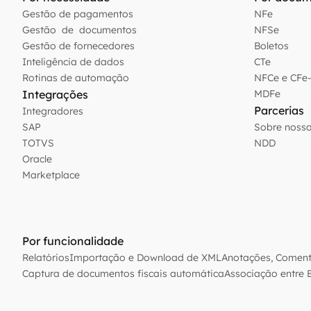
Gestão de pagamentos
NFe
Gestão de documentos
NFSe
Gestão de fornecedores
Boletos
Inteligência de dados
CTe
Rotinas de automação
NFCe e CFe
Integrações
MDFe
Parcerias
Integradores
SAP
Sobre nossa
TOTVS
NDD
Oracle
Marketplace
Por funcionalidade
Relatórios
Importação e Download de XML
Anotações, Comentá
Captura de documentos fiscais automática
Associação entre B