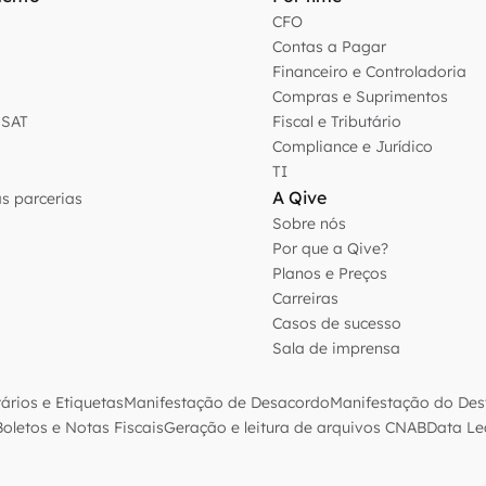
CFO
Contas a Pagar
Financeiro e Controladoria
Compras e Suprimentos
-SAT
Fiscal e Tributário
Compliance e Jurídico
TI
A Qive
s parcerias
Sobre nós
Por que a Qive?
Planos e Preços
Carreiras
Casos de sucesso
Sala de imprensa
rios e Etiquetas
Manifestação de Desacordo
Manifestação do Dest
oletos e Notas Fiscais
Geração e leitura de arquivos CNAB
Data L