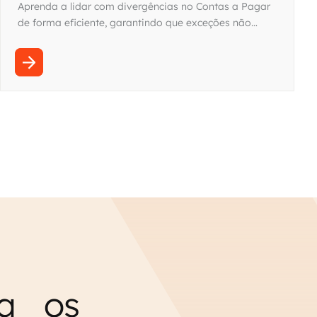
sem travar o ciclo
Aprenda a lidar com divergências no Contas a Pagar
de forma eficiente, garantindo que exceções não
parem o fluxo de pagamentos. Confira!
ra os