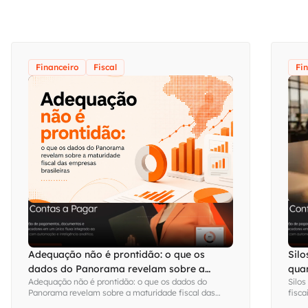
Financeiro
Fiscal
Fi
Adequação não é prontidão: o que os
Silo
dados do Panorama revelam sobre a
qua
Adequação não é prontidão: o que os dados do
Silos
maturidade fiscal das empresas brasileiras
visi
Panorama revelam sobre a maturidade fiscal das
fisca
empresas brasileiras
Fina