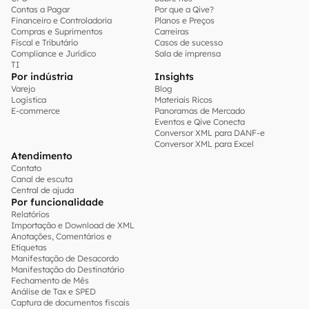
Contas a Pagar
Por que a Qive?
Financeiro e Controladoria
Planos e Preços
Compras e Suprimentos
Carreiras
Fiscal e Tributário
Casos de sucesso
Compliance e Jurídico
Sala de imprensa
TI
Por indústria
Insights
Varejo
Blog
Logística
Materiais Ricos
E-commerce
Panoramas de Mercado
Eventos e Qive Conecta
Conversor XML para DANF-e
Conversor XML para Excel
Atendimento
Contato
Canal de escuta
Central de ajuda
Por funcionalidade
Relatórios
Importação e Download de XML
Anotações, Comentários e
Etiquetas
Manifestação de Desacordo
Manifestação do Destinatário
Fechamento de Mês
Análise de Tax e SPED
Captura de documentos fiscais