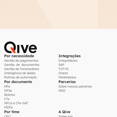
Por necessidade
Integrações
Gestão de pagamentos
Integradores
Gestão de documentos
SAP
Gestão de fornecedores
TOTVS
Inteligência de dados
Oracle
Rotinas de automação
Marketplace
Por documento
Parcerias
NFe
Sobre nossas parcerias
NFSe
NDD
Boletos
CTe
NFCe e CFe-SAT
MDFe
Por time
A Qive
CFO
Sobre nós